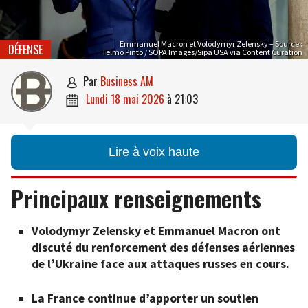
Emmanuel Macron et Volodymyr Zelensky – Source :
DÉFENSE
Telmo Pinto / SOPA Images/Sipa USA via Content Curation
par
Business AM

lundi 18 mai 2026
à
21:03

Lire à voix haute
Principaux renseignements
Volodymyr Zelensky et Emmanuel Macron ont
discuté du renforcement des défenses aériennes
de l’Ukraine face aux attaques russes en cours.
La France continue d’apporter un soutien