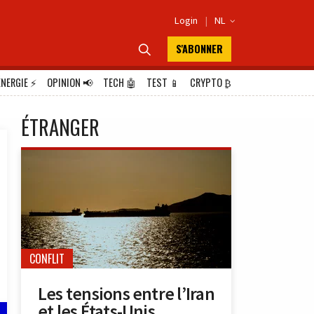
Login
|
NL

S'ABONNER

ÉNERGIE
⚡
OPINION
📢
TECH
🤖
TEST
📱
CRYPTO
₿
ÉTRANGER
CONFLIT
Les tensions entre l’Iran
et les États-Unis