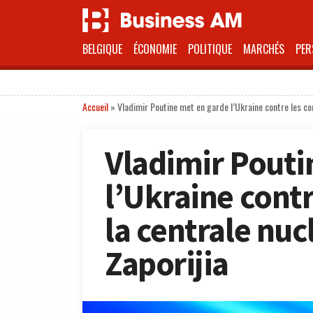
BELGIQUE
ÉCONOMIE
POLITIQUE
MARCHÉS
PER
Accueil
»
Vladimir Poutine met en garde l’Ukraine contre les co
Vladimir Pouti
l’Ukraine cont
la centrale nuc
Zaporijia