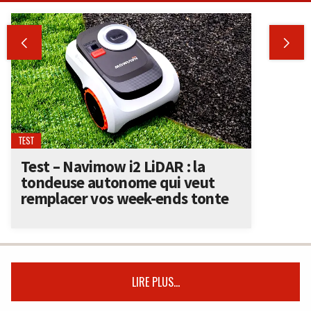


TEST
Test – Navimow i2 LiDAR : la
tondeuse autonome qui veut
remplacer vos week-ends tonte
LIRE PLUS...