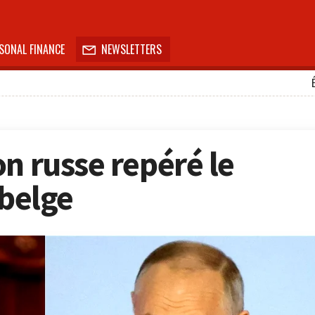
SONAL FINANCE
NEWSLETTERS

n russe repéré le
 belge