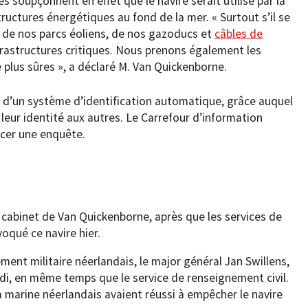
 soupçonnent en effet que le navire serait utilisé par la
tructures énergétiques au fond de la mer. « Surtout s’il se
de nos parcs éoliens, de nos gazoducs et
câbles de
frastructures critiques. Nous prenons également les
 plus sûres », a déclaré M. Van Quickenborne.
git d’un système d’identification automatique, grâce auquel
leur identité aux autres. Le Carrefour d’information
ncer une enquête.
cabinet de Van Quickenborne, après que les services de
oqué ce navire hier.
ment militaire néerlandais, le major général Jan Swillens,
di, en même temps que le service de renseignement civil.
la marine néerlandais avaient réussi à empêcher le navire