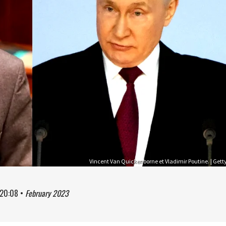
Vincent Van Quickenborne et Vladimir Poutine. | Gett
20:08
•
February 2023