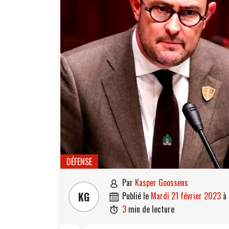
DÉFENSE
par
Kasper Goossens

KG
publié le
mardi 21 février 2023
à

3
min de lecture
