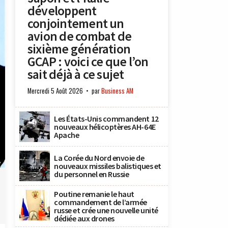
développent
conjointement un
avion de combat de
sixième génération
GCAP : voici ce que l’on
sait déjà à ce sujet
Mercredi 5 Août 2026
par
Business AM
Les États-Unis commandent 12
nouveaux hélicoptères AH-64E
Apache
La Corée du Nord envoie de
y
nouveaux missiles balistiques et
du personnel en Russie
Poutine remanie le haut
commandement de l’armée
russe et crée une nouvelle unité
dédiée aux drones