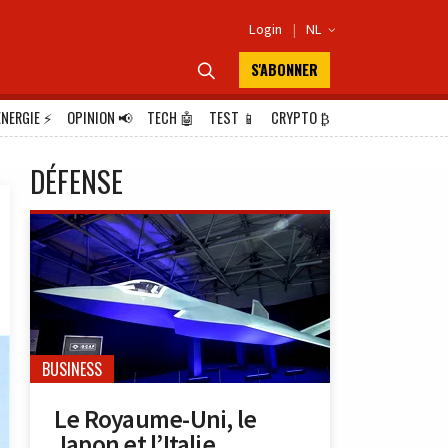
Login
|
NL

S'ABONNER

ÉNERGIE
⚡
OPINION
📢
TECH
🤖
TEST
📱
CRYPTO
₿
DÉFENSE
BUSINESS
Le Royaume-Uni, le
Japon et l’Italie