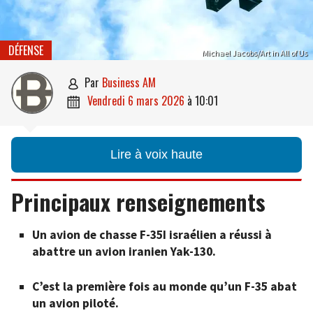
DÉFENSE
Michael Jacobs/Art in All of Us
par
Business AM

vendredi 6 mars 2026
à
10:01

Lire à voix haute
Principaux renseignements
Un avion de chasse F-35I israélien a réussi à
abattre un avion iranien Yak-130.
C’est la première fois au monde qu’un F-35 abat
un avion piloté.