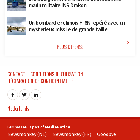
marin militaire INS Drakon
Un bombardier chinois H-6N repéré avec un
mystérieux missile de grande taille

PLUS DÉFENSE
CONTACT
CONDITIONS D’UTILISATION
DÉCLARATION DE CONFIDENTIALITÉ
Nederlands
Business AM is part of
MediaNation
Newsmonkey (NL)
Newsmonkey (FR)
Goodbye