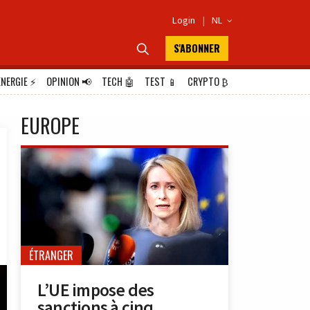
Login
|
NL

S'ABONNER

ÉNERGIE
⚡
OPINION
📢
TECH
🤖
TEST
📱
CRYPTO
₿
EUROPE
ÉTRANGER
L’UE impose des
sanctions à cinq