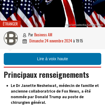
ÉTRANGER
Chip Somodevilla/Getty Images
par
Business AM

dimanche 24 novembre 2024
à
19:15

Lire à voix haute
Principaux renseignements
Le Dr Janette Nesheiwat, médecin de famille et
ancienne collaboratrice de Fox News, a été
nommée par Donald Trump au poste de
chirurgien général.