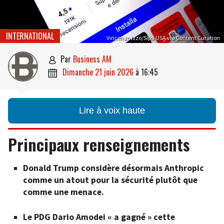
INTERNATIONAL
Vincenzo Izzo/Sipa USA via Content Curation
par
Business AM

dimanche 21 juin 2026
à
16:45

Lire à voix haute
Principaux renseignements
Donald Trump considère désormais Anthropic
comme un atout pour la sécurité plutôt que
comme une menace.
Le PDG Dario Amodei «
a gagné » cette