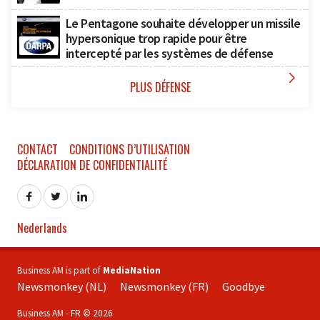
Le Pentagone souhaite développer un missile
hypersonique trop rapide pour être
intercepté par les systèmes de défense

PLUS DÉFENSE
CONTACT
CONDITIONS D’UTILISATION
DÉCLARATION DE CONFIDENTIALITÉ
Nederlands
Business AM is part of
MediaNation
Newsmonkey (NL)
Newsmonkey (FR)
Goodbye
Business AM - FR © 2026