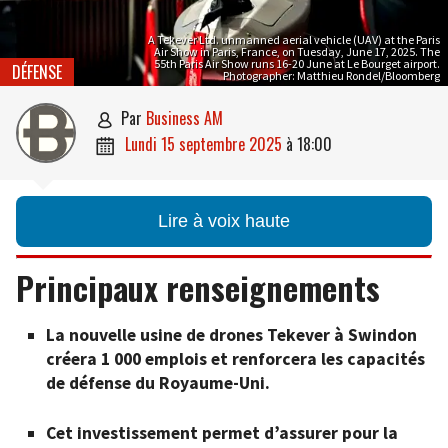
A Tekever Ltd. unmanned aerial vehicle (UAV) at the Paris
Air Show in Paris, France, on Tuesday, June 17, 2025. The
55th Paris Air Show runs 16-20 June at Le Bourget airport.
DÉFENSE
Photographer: Matthieu Rondel/Bloomberg
par
Business AM

lundi 15 septembre 2025
à
18:00

Lire à voix haute
Principaux renseignements
La nouvelle usine de drones Tekever à Swindon
créera 1 000 emplois et renforcera les capacités
de défense du Royaume-Uni.
Cet investissement permet d’assurer pour la