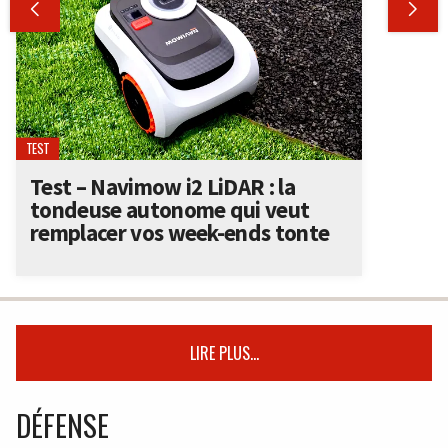


TEST
Test – Navimow i2 LiDAR : la
tondeuse autonome qui veut
remplacer vos week-ends tonte
LIRE PLUS...
DÉFENSE