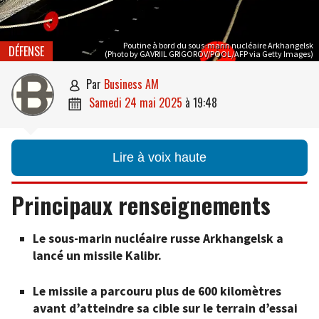
Poutine à bord du sous-marin nucléaire Arkhangelsk
DÉFENSE
(Photo by GAVRIIL GRIGOROV/POOL/AFP via Getty Images)
par
Business AM

samedi 24 mai 2025
à
19:48

Lire à voix haute
Principaux renseignements
Le sous-marin nucléaire russe Arkhangelsk a
lancé un missile Kalibr.
Le missile a parcouru plus de 600 kilomètres
avant d’atteindre sa cible sur le terrain d’essai