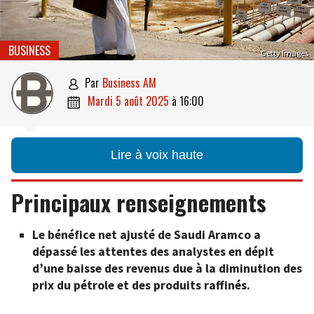
BUSINESS
Getty Images
par
Business AM

mardi 5 août 2025
à
16:00

Lire à voix haute
Principaux renseignements
Le bénéfice net ajusté de Saudi Aramco a
dépassé les attentes des analystes en dépit
d’une baisse des revenus due à la diminution des
prix du pétrole et des produits raffinés.