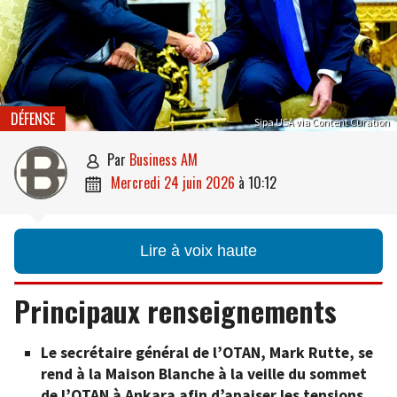
DÉFENSE
Sipa USA via Content Curation
par
Business AM

mercredi 24 juin 2026
à
10:12

Lire à voix haute
Principaux renseignements
Le secrétaire général de l’OTAN, Mark Rutte, se
rend à la Maison Blanche à la veille du sommet
de l’OTAN à Ankara afin d’apaiser les tensions