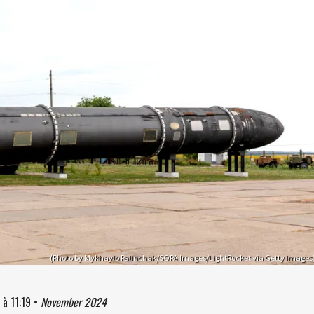
(Photo by Mykhaylo Palinchak/SOPA Images/LightRocket via Getty Images
à
11:19
•
November 2024