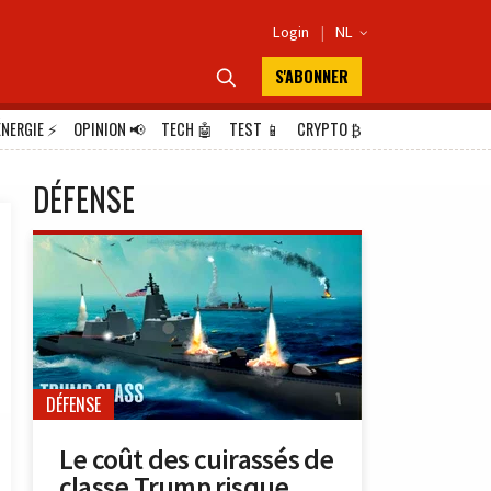
Login
|
NL

S'ABONNER

ÉNERGIE
⚡
OPINION
📢
TECH
🤖
TEST
📱
CRYPTO
₿
DÉFENSE
DÉFENSE
Le coût des cuirassés de
classe Trump risque