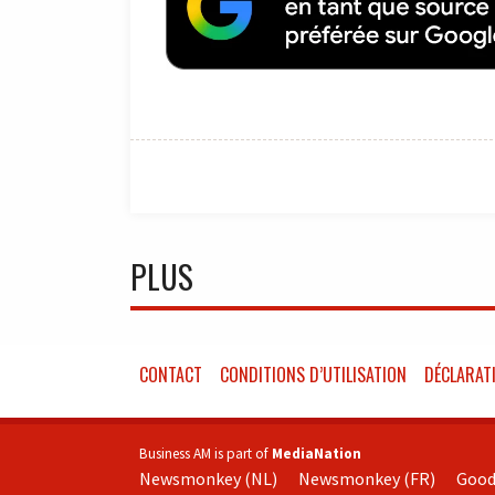
PLUS
CONTACT
CONDITIONS D’UTILISATION
DÉCLARATI
Business AM is part of
MediaNation
Newsmonkey (NL)
Newsmonkey (FR)
Good