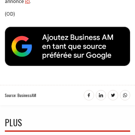
annonce
ici
.
(OD)
Source: BusinessAM
PLUS