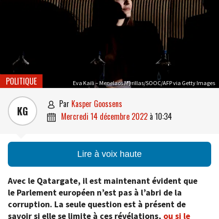
POLITIQUE
Eva Kaili – Menelaos Myrillas/SOOC/AFP via Getty Images
par
Kasper Goossens

KG
mercredi 14 décembre 2022
à
10:34

Lire à voix haute
Avec le Qatargate, il est maintenant évident que
le Parlement européen n’est pas à l’abri de la
corruption. La seule question est à présent de
savoir si elle se limite à ces révélations,
ou si le