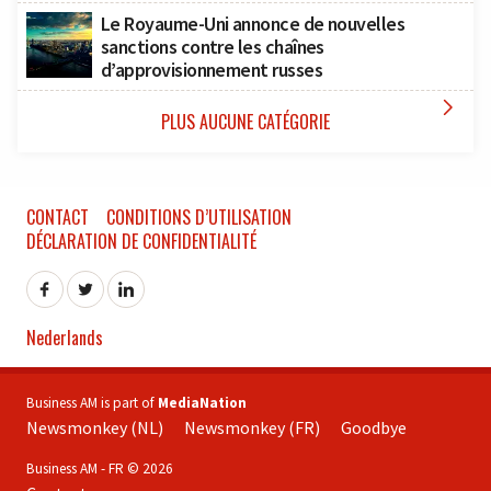
Le Royaume-Uni annonce de nouvelles
sanctions contre les chaînes
d’approvisionnement russes

PLUS AUCUNE CATÉGORIE
CONTACT
CONDITIONS D’UTILISATION
DÉCLARATION DE CONFIDENTIALITÉ
Nederlands
Business AM is part of
MediaNation
Newsmonkey (NL)
Newsmonkey (FR)
Goodbye
Business AM - FR © 2026