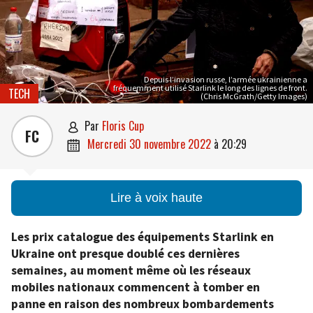
Depuis l’invasion russe, l’armée ukrainienne a
fréquemment utilisé Starlink le long des lignes de front.
TECH
(Chris McGrath/Getty Images)
par
Floris Cup

FC
mercredi 30 novembre 2022
à
20:29

Lire à voix haute
Les prix catalogue des équipements Starlink en
Ukraine ont presque doublé ces dernières
semaines, au moment même où les réseaux
mobiles nationaux commencent à tomber en
panne en raison des nombreux bombardements