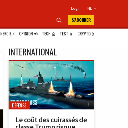
Login
|
NL

S'ABONNER

ÉNERGIE
⚡
OPINION
📢
TECH
🤖
TEST
📱
CRYPTO
₿
INTERNATIONAL
DÉFENSE
Le coût des cuirassés de
classe Trump risque