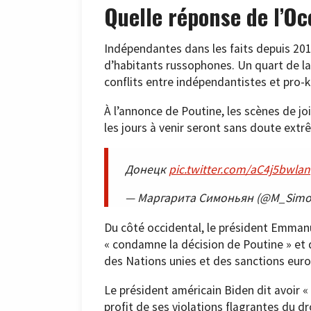
Quelle réponse de l’Oc
Indépendantes dans les faits depuis 2014
d’habitants russophones. Un quart de l
conflits entre indépendantistes et pro-k
À l’annonce de Poutine, les scènes de jo
les jours à venir seront sans doute ext
Донецк
pic.twitter.com/aC4j5bwlan
— Маргарита Симоньян (@M_Sim
Du côté occidental, le président Emmanu
« condamne la décision de Poutine » et
des Nations unies et des sanctions eur
Le président américain Biden dit avoir «
profit de ses violations flagrantes du dr