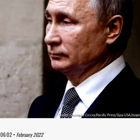
Credit: Giuseppe Ciccia/Pacific Press/Sipa USA/Isopi
à
06:02
•
February 2022