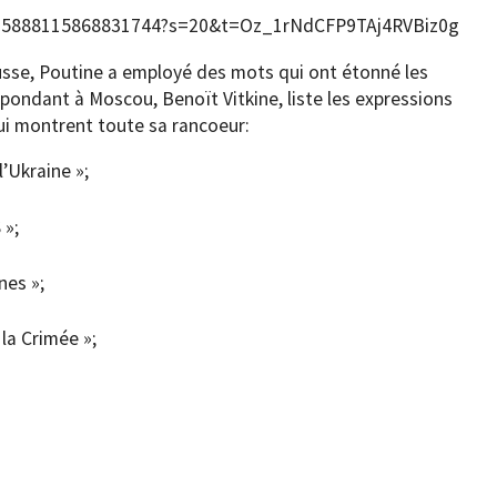
/1495888115868831744?s=20&t=Oz_1rNdCFP9TAj4RVBiz0g
russe, Poutine a employé des mots qui ont étonné les
pondant à Moscou, Benoït Vitkine, liste les expressions
ui montrent toute sa rancoeur:
l’Ukraine »;
 »;
nes »;
 la Crimée »;