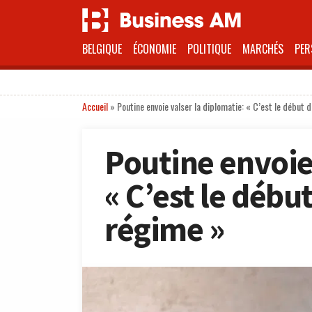
BELGIQUE
ÉCONOMIE
POLITIQUE
MARCHÉS
PER
Accueil
»
Poutine envoie valser la diplomatie: « C’est le début d
Poutine envoie 
« C’est le début
régime »