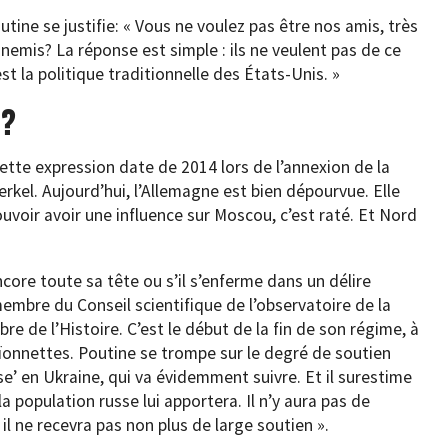
ine se justifie: « Vous ne voulez pas être nos amis, très
nemis? La réponse est simple : ils ne veulent pas de ce
st la politique traditionnelle des États-Unis. »
 ?
 Cette expression date de 2014 lors de l’annexion de la
rkel. Aujourd’hui, l’Allemagne est bien dépourvue. Elle
ouvoir avoir une influence sur Moscou, c’est raté. Et Nord
core toute sa tête ou s’il s’enferme dans un délire
mbre du Conseil scientifique de l’observatoire de la
e de l’Histoire. C’est le début de la fin de son régime, à
baïonnettes. Poutine se trompe sur le degré de soutien
e’ en Ukraine, qui va évidemment suivre. Et il surestime
 population russe lui apportera. Il n’y aura pas de
 il ne recevra pas non plus de large soutien ».