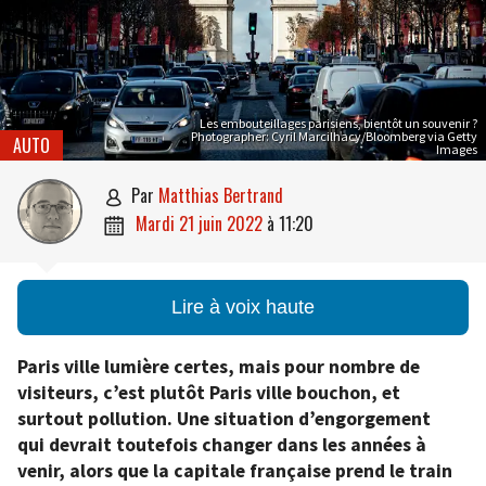
Les embouteillages parisiens, bientôt un souvenir ?
Photographer: Cyril Marcilhacy/Bloomberg via Getty
AUTO
Images
par
Matthias Bertrand

mardi 21 juin 2022
à
11:20

Lire à voix haute
Paris ville lumière certes, mais pour nombre de
visiteurs, c’est plutôt Paris ville bouchon, et
surtout pollution. Une situation d’engorgement
qui devrait toutefois changer dans les années à
venir, alors que la capitale française prend le train