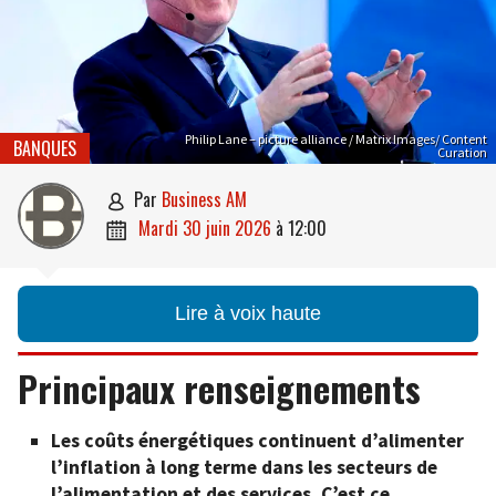
Philip Lane – picture alliance / Matrix Images/ Content
BANQUES
Curation
par
Business AM

mardi 30 juin 2026
à
12:00

Lire à voix haute
Principaux renseignements
Les coûts énergétiques continuent d’alimenter
l’inflation à long terme dans les secteurs de
l’alimentation et des services. C’est ce