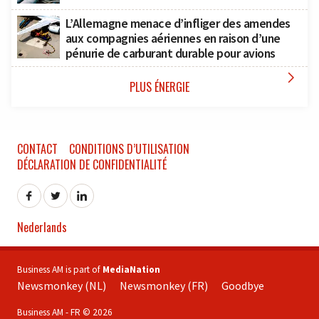
L’Allemagne menace d’infliger des amendes
aux compagnies aériennes en raison d’une
pénurie de carburant durable pour avions

PLUS ÉNERGIE
CONTACT
CONDITIONS D’UTILISATION
DÉCLARATION DE CONFIDENTIALITÉ
Nederlands
Business AM is part of
MediaNation
Newsmonkey (NL)
Newsmonkey (FR)
Goodbye
Business AM - FR © 2026