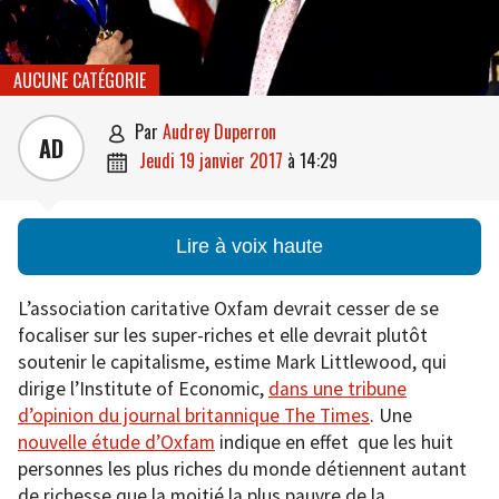
AUCUNE CATÉGORIE
par
Audrey Duperron

AD
jeudi 19 janvier 2017
à
14:29

Lire à voix haute
L’association caritative Oxfam devrait cesser de se
focaliser sur les super-riches et elle devrait plutôt
soutenir le capitalisme, estime Mark Littlewood, qui
dirige l’Institute of Economic,
dans une tribune
d’opinion du journal britannique The Times
. Une
nouvelle étude d’Oxfam
indique en effet que les huit
personnes les plus riches du monde détiennent autant
de richesse que la moitié la plus pauvre de la