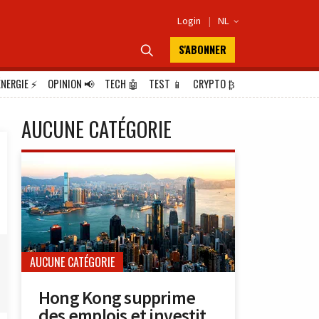
Login
|
NL

S'ABONNER

ÉNERGIE
⚡
OPINION
📢
TECH
🤖
TEST
📱
CRYPTO
₿
AUCUNE CATÉGORIE
AUCUNE CATÉGORIE
Hong Kong supprime
des emplois et investit