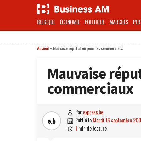
BELGIQUE
ÉCONOMIE
POLITIQUE
MARCHÉS
PER
Accueil
»
Mauvaise réputation pour les commerciaux
Mauvaise réput
commerciaux
par
express.be

e.b
publié le
mardi 16 septembre 20

1
min de lecture
