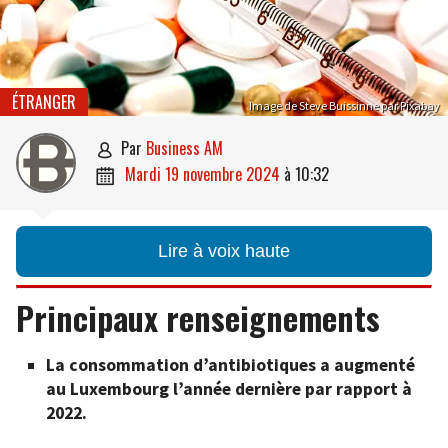
ÉTRANGER
Image de Steve Buissinne par Pixabay
par
Business AM

mardi 19 novembre 2024
à
10:32

Lire à voix haute
Principaux renseignements
La consommation d’antibiotiques a augmenté
au Luxembourg l’année dernière par rapport à
2022.