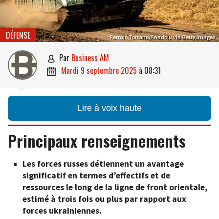
DÉFENSE
Fermin Torrano/Anadolu via Getty Images
par
Business AM

mardi 9 septembre 2025
à
08:31

Lire à voix haute
Principaux renseignements
Les forces russes détiennent un avantage
significatif en termes d’effectifs et de
ressources le long de la ligne de front orientale,
estimé à trois fois ou plus par rapport aux
forces ukrainiennes.