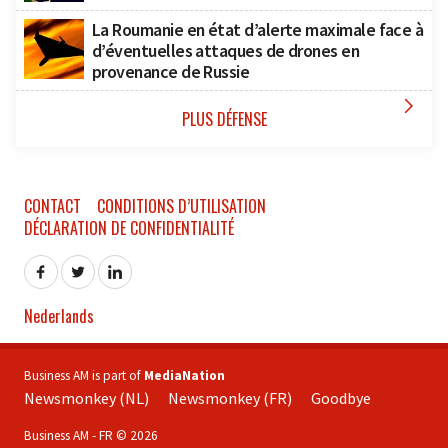
La Roumanie en état d’alerte maximale face à
d’éventuelles attaques de drones en
provenance de Russie

PLUS DÉFENSE
CONTACT
CONDITIONS D’UTILISATION
DÉCLARATION DE CONFIDENTIALITÉ
Nederlands
Business AM is part of
MediaNation
Newsmonkey (NL)
Newsmonkey (FR)
Goodbye
Business AM - FR © 2026