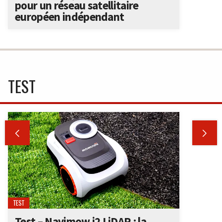
pour un réseau satellitaire
européen indépendant
TEST


TEST
Test – Navimow i2 LiDAR : la