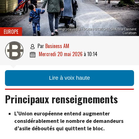
Migratie in EU – ROBIN UTRECHT/SIPA/Via Content
EUROPE
Curation
par
Business AM

mercredi 20 mai 2026
à
10:14

Lire à voix haute
Principaux renseignements
L’Union européenne entend augmenter
considérablement le nombre de demandeurs
d’asile déboutés qui quittent le bloc.