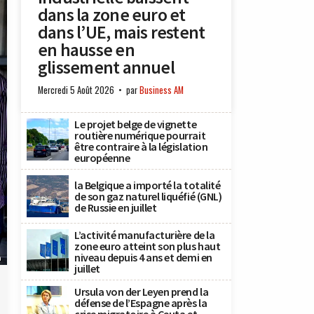
dans la zone euro et
dans l’UE, mais restent
en hausse en
glissement annuel
Mercredi 5 Août 2026
par
Business AM
Le projet belge de vignette
routière numérique pourrait
être contraire à la législation
européenne
la Belgique a importé la totalité
de son gaz naturel liquéfié (GNL)
de Russie en juillet
L’activité manufacturière de la
zone euro atteint son plus haut
niveau depuis 4 ans et demi en
n
juillet
Ursula von der Leyen prend la
défense de l’Espagne après la