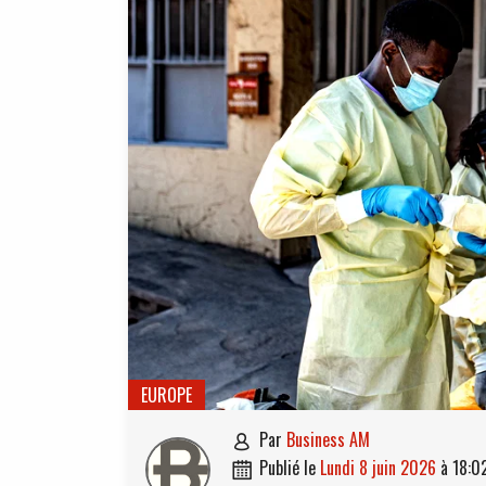
EUROPE
par
Business AM

publié le
lundi 8 juin 2026
à
18:0
