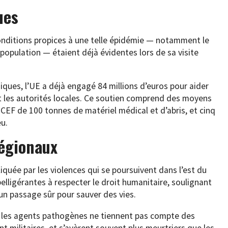
ues
onditions propices à une telle épidémie — notamment le
population — étaient déjà évidentes lors de sa visite
iques, l’UE a déjà engagé 84 millions d’euros pour aider
et les autorités locales. Ce soutien comprend des moyens
NICEF de 100 tonnes de matériel médical et d’abris, et cinq
u.
régionaux
iquée par les violences qui se poursuivent dans l’est du
elligérantes à respecter le droit humanitaire, soulignant
un passage sûr pour sauver des vies.
ue les agents pathogènes ne tiennent pas compte des
ont militaires, et s’avèrent souvent plus meurtriers que les