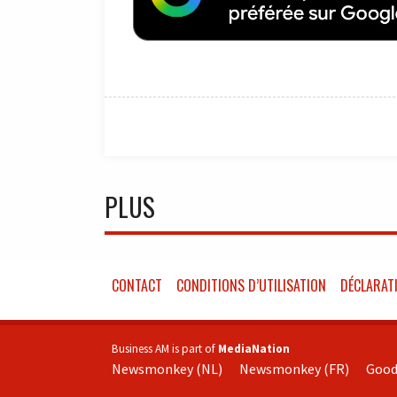
PLUS
CONTACT
CONDITIONS D’UTILISATION
DÉCLARATI
Business AM is part of
MediaNation
Newsmonkey (NL)
Newsmonkey (FR)
Good