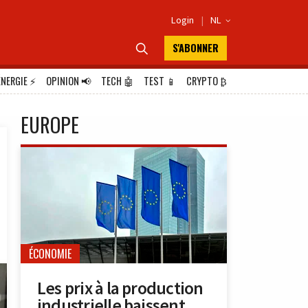
Login
|
NL

S'ABONNER

ÉNERGIE
⚡
OPINION
📢
TECH
🤖
TEST
📱
CRYPTO
₿
EUROPE
ÉCONOMIE
Les prix à la production
industrielle baissent