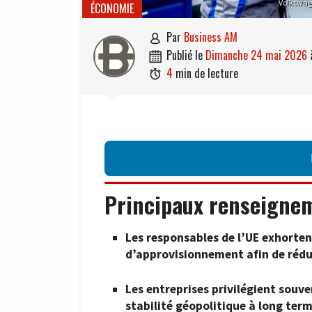
Volkswage
ÉCONOMIE
par
Business AM

publié le
dimanche 24 mai 2026

4
min de lecture

Principaux renseigne
Les responsables de l’UE exhortent
d’approvisionnement afin de rédui
Les entreprises privilégient souve
stabilité géopolitique à long term