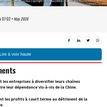
n – picture alliance/dpa Copyright 2026, dpa (www.dpa.de). Alle Rechte vorbehalten/vi
Content Curatio
à
07:02
•
May 2026
Lire à voix haute
ments
 les entreprises à diversifier leurs chaînes
re leur dépendance vis-à-vis de la Chine.
nt les profits à court terme au détriment de la
e.