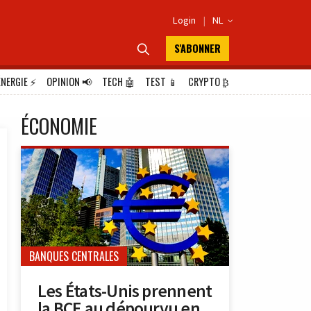
Login
|
NL

S'ABONNER

ÉNERGIE
⚡
OPINION
📢
TECH
🤖
TEST
📱
CRYPTO
₿
ÉCONOMIE
BANQUES CENTRALES
Les États-Unis prennent
la BCE au dépourvu en