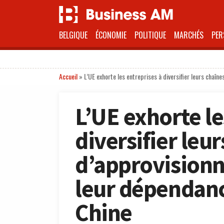
BELGIQUE
ÉCONOMIE
POLITIQUE
MARCHÉS
PER
Accueil
»
L’UE exhorte les entreprises à diversifier leurs chaîn
L’UE exhorte le
diversifier leu
d’approvision
leur dépendance
Chine