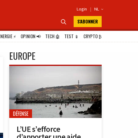
Login
|
NL

S'ABONNER

ÉNERGIE
⚡
OPINION
📢
TECH
🤖
TEST
📱
CRYPTO
₿
EUROPE
DÉFENSE
L’UE s’efforce
d’apporter une aide