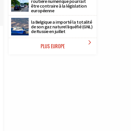
routière numérique pourrait
être contraire à la législation
européenne
la Belgique a importé la totalité
de son gaz naturel liquéfié (GNL)
de Russie en juillet

PLUS EUROPE