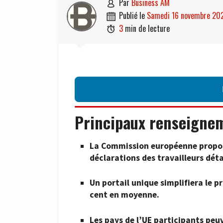
par
Business AM

publié le
samedi 16 novembre 20

3
min de lecture

Principaux renseigne
La Commission européenne propos
déclarations des travailleurs déta
Un portail unique simplifiera le p
cent en moyenne.
Les pays de l’UE participants peu