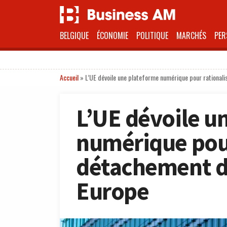
BELGIQUE
ÉCONOMIE
POLITIQUE
MARCHÉS
PER
Accueil
»
L’UE dévoile une plateforme numérique pour rationali
L’UE dévoile u
numérique pour
détachement de
Europe