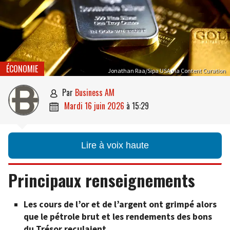
ÉCONOMIE
Jonathan Raa/Sipa USA via Content Curation
par
Business AM

mardi 16 juin 2026
à
15:29

Lire à voix haute
Principaux renseignements
Les cours de l’or et de l’argent ont grimpé alors
que le pétrole brut et les rendements des bons
du Trésor reculaient.