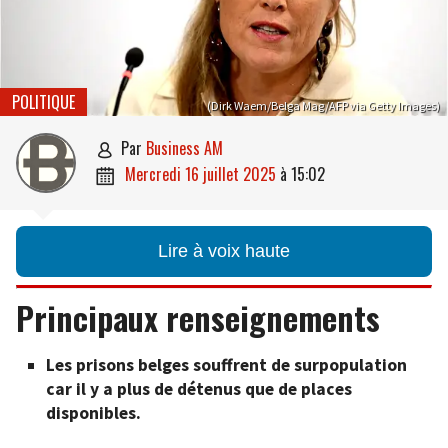
POLITIQUE
(Dirk Waem/Belga Mag/AFP via Getty Images)
par
Business AM

mercredi 16 juillet 2025
à
15:02

Lire à voix haute
Principaux renseignements
Les prisons belges souffrent de surpopulation
car il y a plus de détenus que de places
disponibles.