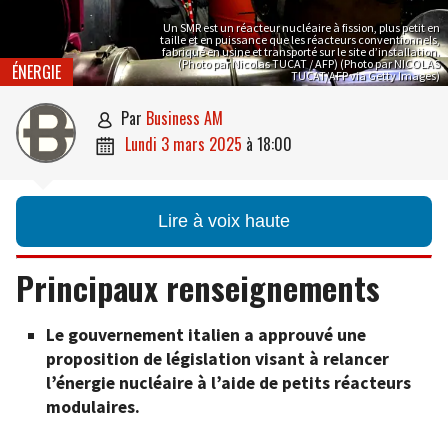
Un SMR est un réacteur nucléaire à fission, plus petit en
taille et en puissance que les réacteurs conventionnels,
fabriqué en usine et transporté sur le site d’installation.
(Photo par Nicolas TUCAT / AFP) (Photo par NICOLAS
ÉNERGIE
TUCAT/AFP via Getty Images)
par
Business AM

lundi 3 mars 2025
à
18:00

Lire à voix haute
Principaux renseignements
Le gouvernement italien a approuvé une
proposition de législation visant à relancer
l’énergie nucléaire à l’aide de petits réacteurs
modulaires.