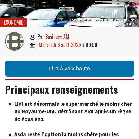
Lidl – (Photo by Jakub Porzycki/NurPhoto via Getty
ÉCONOMIE
Images)
par
Business AM

mercredi 6 août 2025
à
09:00

Lire à voix haute
Principaux renseignements
Lidl est désormais le supermarché le moins cher
du Royaume-Uni, détrônant Aldi après un règne
de deux ans.
Asda reste l’option la moins chère pour les