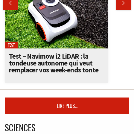


TEST
Test – Navimow i2 LiDAR : la
tondeuse autonome qui veut
remplacer vos week-ends tonte
LIRE PLUS...
SCIENCES