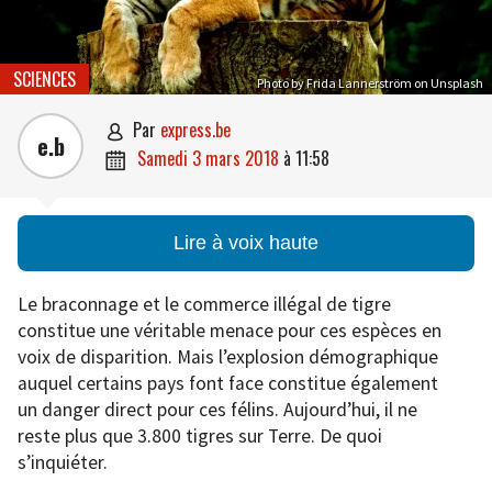
SCIENCES
Photo by Frida Lannerström on Unsplash
par
express.be

e.b
samedi 3 mars 2018
à
11:58

Lire à voix haute
Le braconnage et le commerce illégal de tigre
constitue une véritable menace pour ces espèces en
voix de disparition. Mais l’explosion démographique
auquel certains pays font face constitue également
un danger direct pour ces félins. Aujourd’hui, il ne
reste plus que 3.800 tigres sur Terre. De quoi
s’inquiéter.