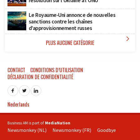
résolution sur l’Ukraine à l’ONU
Le Royaume-Uni annonce de nouvelles
sanctions contre les chaînes
d’approvisionnement russes

PLUS AUCUNE CATÉGORIE
CONTACT
CONDITIONS D’UTILISATION
DÉCLARATION DE CONFIDENTIALITÉ
Nederlands
Business AM is part of
MediaNation
Newsmonkey (NL)
Newsmonkey (FR)
Goodbye