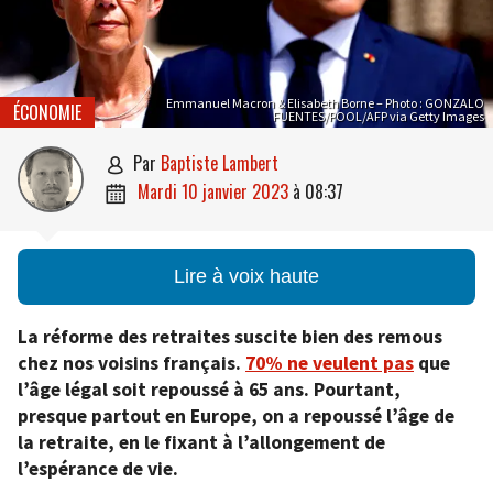
Emmanuel Macron & Elisabeth Borne – Photo : GONZALO
ÉCONOMIE
FUENTES/POOL/AFP via Getty Images
par
Baptiste Lambert

mardi 10 janvier 2023
à
08:37

Lire à voix haute
La réforme des retraites suscite bien des remous
chez nos voisins français.
70% ne veulent pas
que
l’âge légal soit repoussé à 65 ans. Pourtant,
presque partout en Europe, on a repoussé l’âge de
la retraite, en le fixant à l’allongement de
l’espérance de vie.