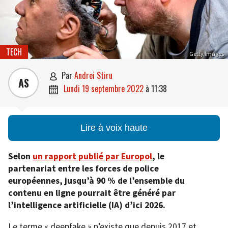
TECH
Getty Images
par
Andrei Stiru

AS
lundi 19 septembre 2022
à
11:38

Lire à voix haute
Selon
un rapport publié par Europol
, le
partenariat entre les forces de police
européennes, jusqu’à 90 % de l’ensemble du
contenu en ligne pourrait être généré par
l’intelligence artificielle (IA) d’ici 2026.
Le terme « deepfake » n’existe que depuis 2017 et