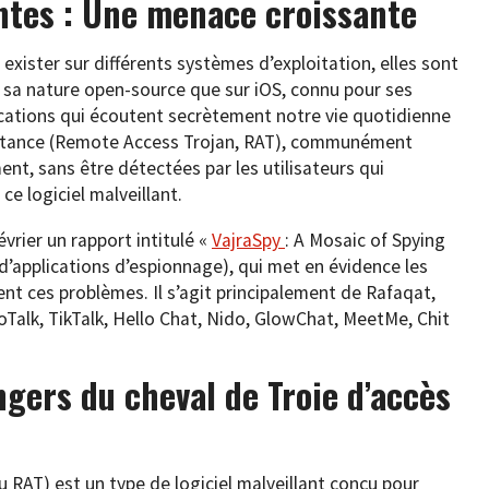
antes : Une menace croissante
 exister sur différents systèmes d’exploitation, elles sont
 sa nature open-source que sur iOS, connu pour ses
ications qui écoutent secrètement notre vie quotidienne
 distance (Remote Access Trojan, RAT), communément
ent, sans être détectées par les utilisateurs qui
ce logiciel malveillant.
évrier un rapport intitulé «
VajraSpy
: A Mosaic of Spying
d’applications d’espionnage), qui met en évidence les
ent ces problèmes. Il s’agit principalement de Rafaqat,
ooTalk, TikTalk, Hello Chat, Nido, GlowChat, MeetMe, Chit
gers du cheval de Troie d’accès
u RAT) est un type de logiciel malveillant conçu pour