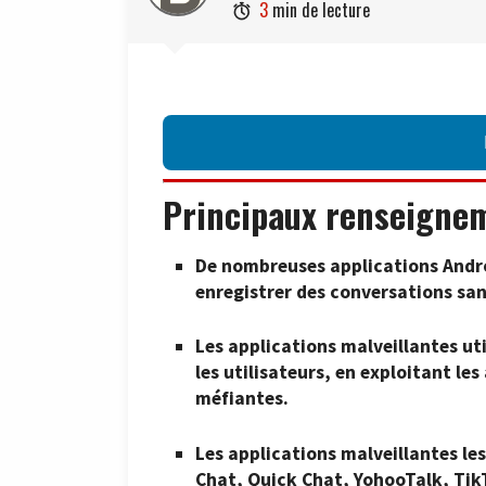
3
min de lecture

Principaux renseigne
De nombreuses applications Andr
enregistrer des conversations sa
Les applications malveillantes ut
les utilisateurs, en exploitant le
méfiantes.
Les applications malveillantes le
Chat, Quick Chat, YohooTalk, Tik