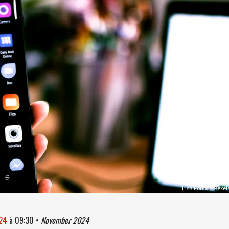
Lisa Fotios – Pexel
024
à
09:30
•
November 2024