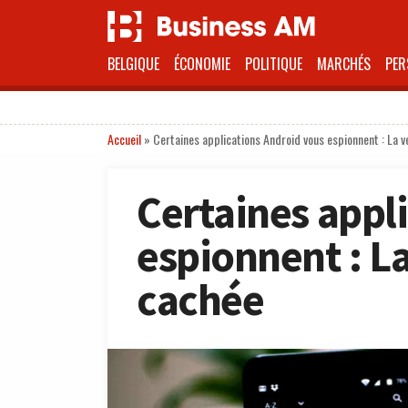
BELGIQUE
ÉCONOMIE
POLITIQUE
MARCHÉS
PER
Accueil
»
Certaines applications Android vous espionnent : La v
Certaines appl
espionnent : La
cachée