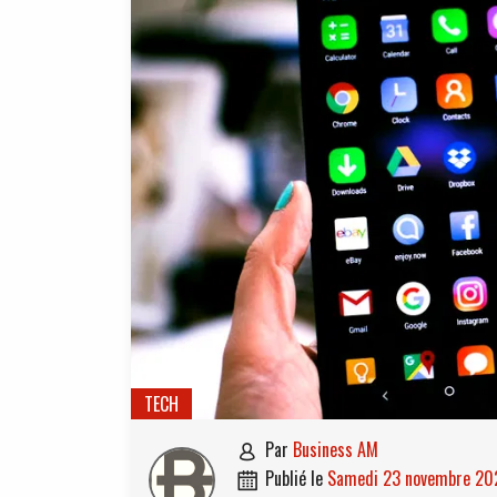
TECH
par
Business AM

publié le
samedi 23 novembre 2
