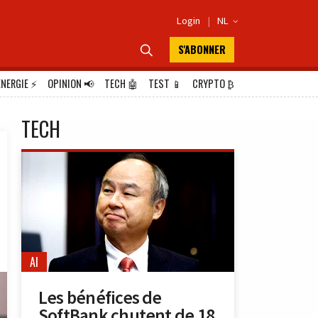
Login
|
NL

S'ABONNER

ÉNERGIE
⚡
OPINION
📢
TECH
🤖
TEST
📱
CRYPTO
₿
TECH
AI
Les bénéfices de
SoftBank chutent de 18