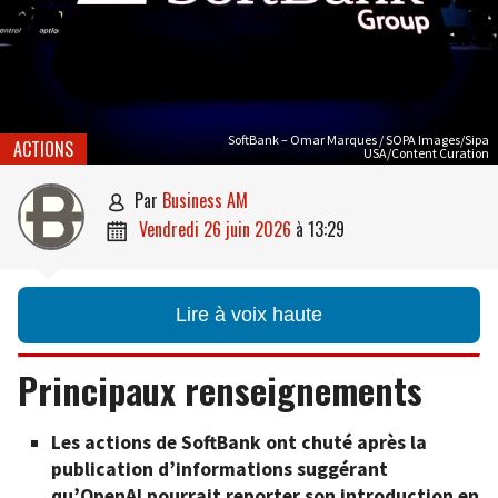
SoftBank – Omar Marques / SOPA Images/Sipa
ACTIONS
USA/Content Curation
par
Business AM

vendredi 26 juin 2026
à
13:29

Lire à voix haute
Principaux renseignements
Les actions de SoftBank ont chuté après la
publication d’informations suggérant
qu’OpenAI pourrait reporter son introduction en