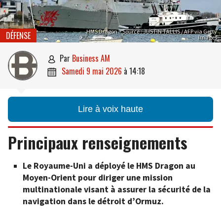
HMS Dragon – Source : JUSTIN TALLIS / AFP via Getty
DÉFENSE
Images
par
Business AM

samedi 9 mai 2026
à
14:18

Lire à voix haute
Principaux renseignements
Le Royaume-Uni a déployé le HMS Dragon au
Moyen-Orient pour diriger une mission
multinationale visant à assurer la sécurité de la
navigation dans le détroit d’Ormuz.