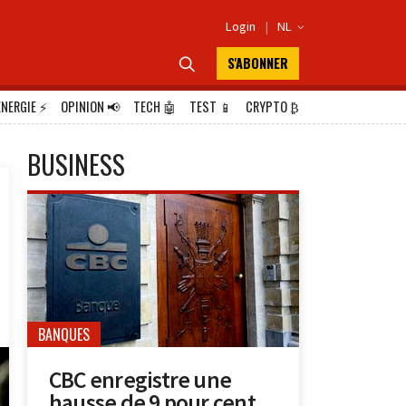
Login
|
NL

S'ABONNER

ÉNERGIE
⚡
OPINION
📢
TECH
🤖
TEST
📱
CRYPTO
₿
BUSINESS
BANQUES
CBC enregistre une
hausse de 9 pour cent