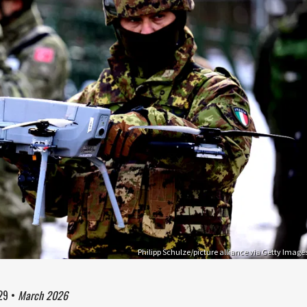
Philipp Schulze/picture alliance via Getty Image
29
•
March 2026