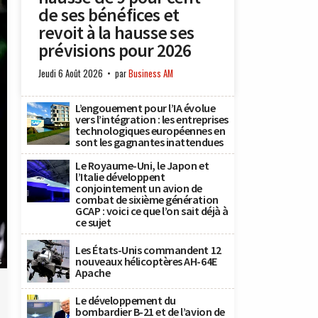
de ses bénéfices et
revoit à la hausse ses
prévisions pour 2026
Jeudi 6 Août 2026
par
Business AM
L’engouement pour l’IA évolue
vers l’intégration : les entreprises
technologiques européennes en
sont les gagnantes inattendues
Le Royaume-Uni, le Japon et
l’Italie développent
conjointement un avion de
combat de sixième génération
GCAP : voici ce que l’on sait déjà à
ce sujet
Les États-Unis commandent 12
nouveaux hélicoptères AH-64E
s
Apache
Le développement du
bombardier B-21 et de l’avion de