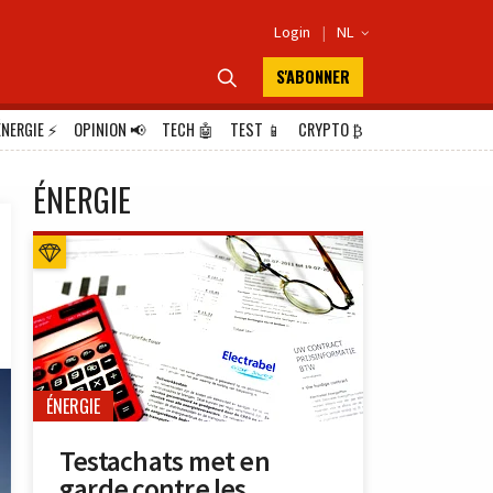
Login
|
NL

S'ABONNER

ÉNERGIE
⚡
OPINION
📢
TECH
🤖
TEST
📱
CRYPTO
₿
ÉNERGIE
ÉNERGIE
Testachats met en
garde contre les