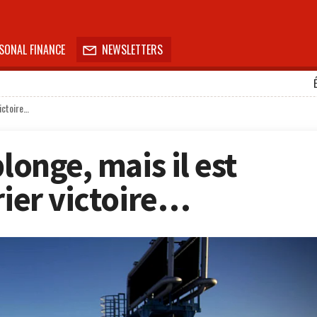
SONAL FINANCE
NEWSLETTERS

victoire…
longe, mais il est
rier victoire…