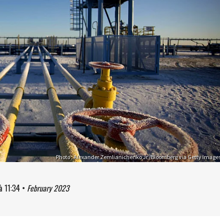
Photo : Alexander Zemlianichenko Jr./Bloomberg via Getty Image
à
11:34
•
February 2023