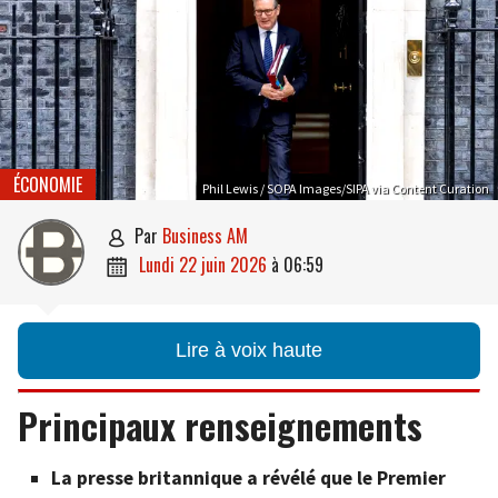
ÉCONOMIE
Phil Lewis / SOPA Images/SIPA via Content Curation
par
Business AM

lundi 22 juin 2026
à
06:59

Lire à voix haute
Principaux renseignements
La presse britannique a révélé que le Premier