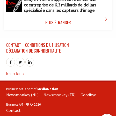
coentreprise de 6,3 milliards de dollars
spécialisée dans les capteurs d’image

PLUS ÉTRANGER
CONTACT
CONDITIONS D’UTILISATION
DÉCLARATION DE CONFIDENTIALITÉ
Nederlands
Business AM is part of
MediaNation
Newsmonkey (NL)
Newsmonkey (FR)
Goodbye
Business AM - FR © 2026
Contact