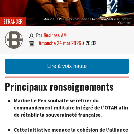
Marine Le Pen – Source: Jeanne Accorsini/SIPA via Content
ÉTRANGER
Curation
par
Business AM

dimanche 24 mai 2026
à
20:32

Lire à voix haute
Principaux renseignements
Marine Le Pen souhaite se retirer du
commandement militaire intégré de l’OTAN afin
de rétablir la souveraineté française.
Cette initiative menace la cohésion de l’alliance