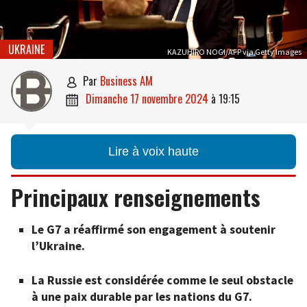
UKRAINE
KAZUHIRO NOGI/AFP via Getty Images
par
Business AM

dimanche 17 novembre 2024
à
19:15

Lire à voix haute
Principaux renseignements
Le G7 a réaffirmé son engagement à soutenir
l’Ukraine.
La Russie est considérée comme le seul obstacle
à une paix durable par les nations du G7.