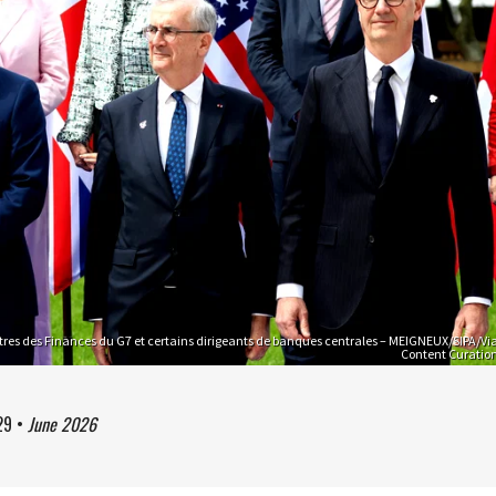
tres des Finances du G7 et certains dirigeants de banques centrales – MEIGNEUX/SIPA/Vi
Content Curatio
29
•
June 2026