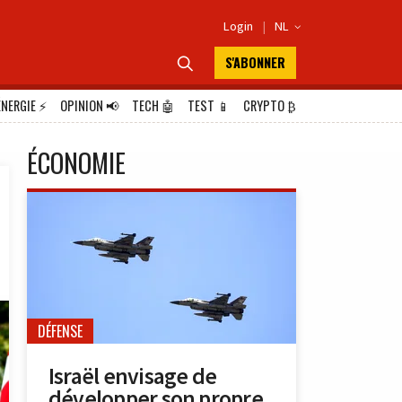
Login
|
NL

S'ABONNER

ÉNERGIE
⚡
OPINION
📢
TECH
🤖
TEST
📱
CRYPTO
₿
ÉCONOMIE
DÉFENSE
Israël envisage de
développer son propre