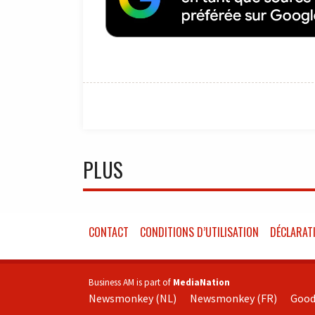
PLUS
CONTACT
CONDITIONS D’UTILISATION
DÉCLARATI
Business AM is part of
MediaNation
Newsmonkey (NL)
Newsmonkey (FR)
Good