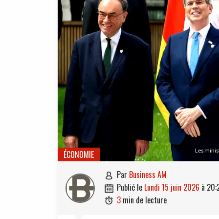
Les minis
ÉCONOMIE
par
Business AM

publié le
lundi 15 juin 2026
à
20:

3
min de lecture
