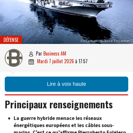
DÉFENSE
Fincantieri – Scource: Fincantieri
par
Business AM

mardi 7 juillet 2026
à
17:57

Lire à voix haute
Principaux renseignements
La guerre hybride menace les réseaux
énergétiques européens et les câbles sous-
marins. C’est ce qu’affirme Pierroberto Folgiero,