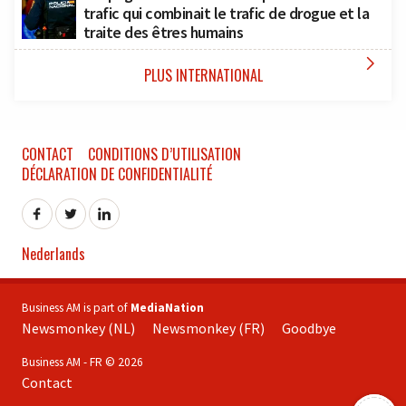
trafic qui combinait le trafic de drogue et la
traite des êtres humains

PLUS INTERNATIONAL
CONTACT
CONDITIONS D’UTILISATION
DÉCLARATION DE CONFIDENTIALITÉ
Nederlands
Business AM is part of
MediaNation
Newsmonkey (NL)
Newsmonkey (FR)
Goodbye
Business AM - FR © 2026
Contact