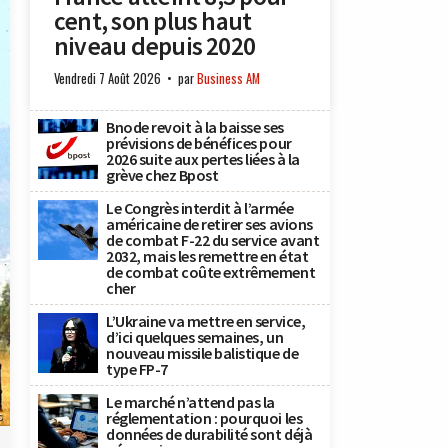
cent, son plus haut
niveau depuis 2020
Vendredi 7 Août 2026
par
Business AM
Bnode revoit à la baisse ses
prévisions de bénéfices pour
2026 suite aux pertes liées à la
grève chez Bpost
Le Congrès interdit à l’armée
américaine de retirer ses avions
de combat F-22 du service avant
2032, mais les remettre en état
de combat coûte extrêmement
cher
L’Ukraine va mettre en service,
d’ici quelques semaines, un
nouveau missile balistique de
type FP-7
Le marché n’attend pas la
réglementation : pourquoi les
s
données de durabilité sont déjà