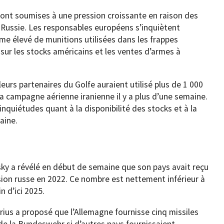
sont soumises à une pression croissante en raison des
 Russie. Les responsables européens s’inquiètent
me élevé de munitions utilisées dans les frappes
 sur les stocks américains et les ventes d’armes à
leurs partenaires du Golfe auraient utilisé plus de 1 000
a campagne aérienne iranienne il y a plus d’une semaine.
 inquiétudes quant à la disponibilité des stocks et à la
raine.
ky a révélé en début de semaine que son pays avait reçu
asion russe en 2022. Ce nombre est nettement inférieur à
 d’ici 2025.
orius a proposé que l’Allemagne fournisse cinq missiles
e la Bundeswehr si d’autres pays fournissaient