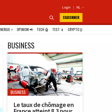
Login
|
NL

S'ABONNER

ÉNERGIE
⚡
OPINION
📢
TECH
🤖
TEST
📱
CRYPTO
₿
BUSINESS
BUSINESS
Le taux de chômage en
France atteint 8,3 pour