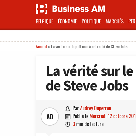
BELGIQUE
ÉCONOMIE
POLITIQUE
MARCHÉS
PER
Accueil
»
La vérité sur le pull noir à col roulé de Steve Jobs
La vérité sur le
de Steve Jobs
par
Audrey Duperron

AD
publié le
mercredi 12 octobre 201

3
min de lecture
