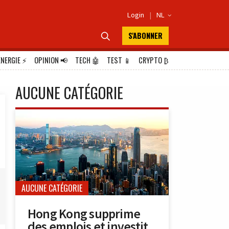
Login
|
NL

S'ABONNER

ÉNERGIE
⚡
OPINION
📢
TECH
🤖
TEST
📱
CRYPTO
₿
AUCUNE CATÉGORIE
AUCUNE CATÉGORIE
Hong Kong supprime
des emplois et investit