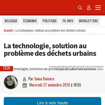


BELGIQUE
ÉCONOMIE
POLITIQUE
FIL INFO
NEWSLETTERS
Accueil
»
La technologie, solution au problème des déchets urbains
La technologie, solution au
problème des déchets urbains
Un douanier indonésien inspecte des conteneurs chargés
d’une combinaison de déchets et de matières
TECH
dangereuses provenant d’Australie. (EPA)
par
Sonia Romero

mercredi 27 novembre 2019
à
18:55

Lire à voix haute