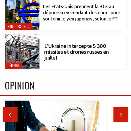
Les États-Unis prennent la BCE au
dépourvu en vendant des euros pour
soutenir le yen japonais, selon le FT
BANQUES CENTRALES
L’Ukraine intercepte 5 300
missiles et drones russes en
juillet
DÉFENSE
OPINION

